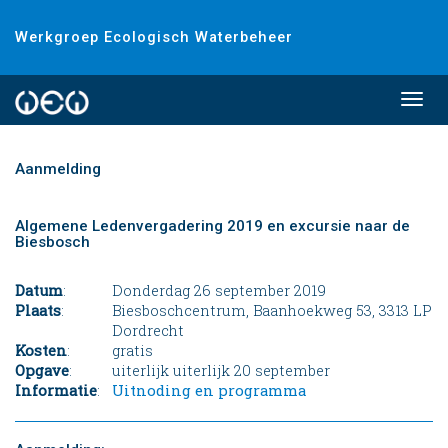
Werkgroep Ecologisch Waterbeheer
Togg
navi
Aanmelding
Algemene Ledenvergadering 2019 en excursie naar de
Biesbosch
Datum
:
Donderdag 26 september 2019
Plaats
:
Biesboschcentrum, Baanhoekweg 53, 3313 LP
Dordrecht
Kosten
:
gratis
Opgave
:
uiterlijk uiterlijk 20 september
Informatie
:
Uitnoding en programma