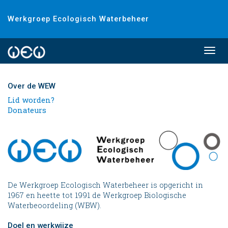
Werkgroep Ecologisch Waterbeheer
Togg
navi
Over de WEW
Lid worden?
Donateurs
De Werkgroep Ecologisch Waterbeheer is opgericht in
1967 en heette tot 1991 de Werkgroep Biologische
Waterbeoordeling (WBW).
Doel en werkwijze