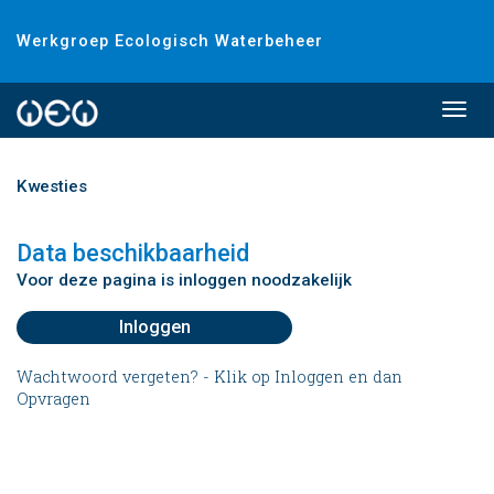
Werkgroep Ecologisch Waterbeheer
Togg
navi
Kwesties
Data beschikbaarheid
Voor deze pagina is inloggen noodzakelijk
Inloggen
Wachtwoord vergeten? - Klik op Inloggen en dan
Opvragen