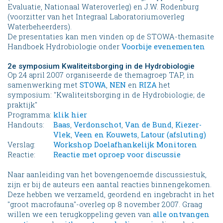
Evaluatie, Nationaal Wateroverleg) en J.W. Rodenburg
(voorzitter van het Integraal Laboratoriumoverleg
Waterbeheerders).
De presentaties kan men vinden op de STOWA-themasite
Handboek Hydrobiologie onder
Voorbije evenementen
2e symposium Kwaliteitsborging in de Hydrobiologie
Op 24 april 2007 organiseerde de themagroep TAP, in
samenwerking met
STOWA
,
NEN
en
RIZA
het
symposium: "Kwaliteitsborging in de Hydrobiologie; de
praktijk"
Programma:
klik hier
Handouts:
Baas
,
Verdonschot
,
Van de Bund
,
Kiezer-
Vlek
,
Veen en Kouwets
,
Latour (afsluting)
Verslag:
Workshop Doelafhankelijk Monitoren
Reactie:
Reactie met oproep voor discussie
Naar aanleiding van het bovengenoemde discussiestuk,
zijn er bij de auteurs een aantal reacties binnengekomen.
Deze hebben we
verzameld, geordend en ingebracht in het
"groot macrofauna"-overleg op 8 november 2007.
Graag
willen we een terugkoppeling geven van
alle ontvangen