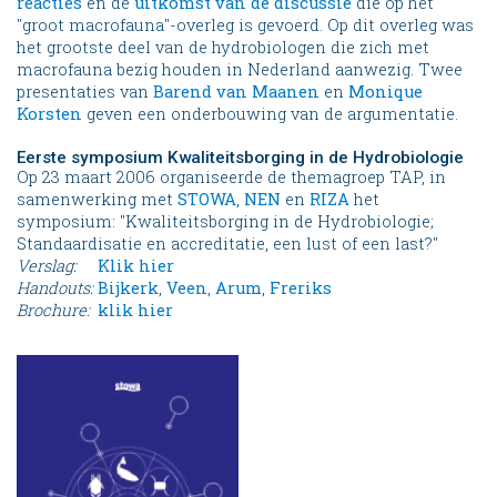
reacties
en de
uitkomst van de discussie
die op het
"groot macrofauna"-overleg is gevoerd. Op dit overleg was
het grootste deel van de hydrobiologen die zich met
macrofauna bezig houden in Nederland aanwezig. Twee
presentaties van
Barend van Maanen
en
Monique
Korsten
geven een onderbouwing van de argumentatie.
Eerste symposium Kwaliteitsborging in de Hydrobiologie
Op 23 maart 2006 organiseerde de themagroep TAP, in
samenwerking met
STOWA
,
NEN
en
RIZA
het
symposium: "Kwaliteitsborging in de Hydrobiologie;
Standaardisatie en accreditatie, een lust of een last?"
Verslag:
Klik hier
Handouts:
Bijkerk
,
Veen
,
Arum
,
Freriks
Brochure:
klik hier